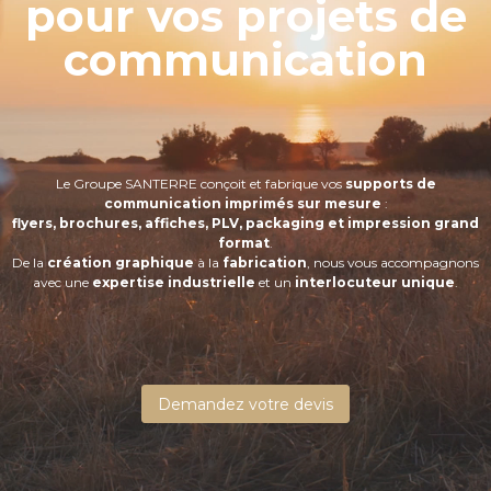
pour vos projets de
communication
Le Groupe SANTERRE conçoit et fabrique vos
supports de
communication imprimés sur mesure
:
flyers, brochures, affiches, PLV, packaging et impression grand
format
.
De la
création graphique
à la
fabrication
, nous vous accompagnons
avec une
expertise industrielle
et un
interlocuteur unique
.
Demandez votre devis